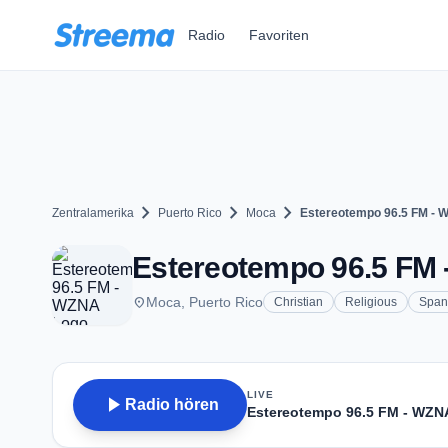
Zum Hauptinhalt springen
Radio
Favoriten
chevron_right
chevron_right
chevron_right
Zentralamerika
Puerto Rico
Moca
Estereotempo 96.5 FM -
Estereotempo 96.5 FM 
place
Moca, Puerto Rico
Christian
Religious
Span
LIVE
play_arrow
Radio hören
Estereotempo 96.5 FM - WZN