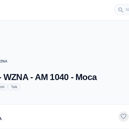
Sender
search
 WZNA
- WZNA - AM 1040 - Moca
ish
Talk
favorite
A