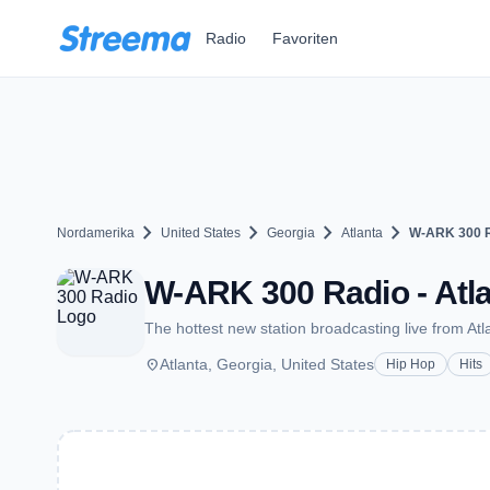
Zum Hauptinhalt springen
Radio
Favoriten
chevron_right
chevron_right
chevron_right
chevron_right
Nordamerika
United States
Georgia
Atlanta
W-ARK 300 
W-ARK 300 Radio - Atl
The hottest new station broadcasting live from Atl
place
Atlanta, Georgia, United States
Hip Hop
Hits