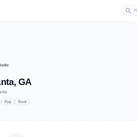
Sender
search
Radio
anta, GA
anta
Pop
Rock