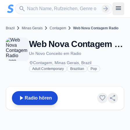
Zum Hauptinhalt springen
Sender suchen
menu
search
arrow_forward
chevron_right
chevron_right
chevron_right
Brazil
Minas Gerais
Contagem
Web Nova Contagem Radio
Web Nova Contagem Radio - Contagem
Un Novo Conceito em Radio
place
Contagem, Minas Gerais, Brazil
Adult Contemporary
Brazilian
Pop
play_arrow
favorite
share
Radio hören