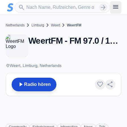
Zum Hauptinhalt springen
Sender suchen
menu
search
arrow_forward
chevron_right
chevron_right
chevron_right
Netherlands
Limburg
Weert
WeertFM
WeertFM - FM 97.0 / 107.5 - Weert
place
Weert, Limburg, Netherlands
play_arrow
favorite
share
Radio hören