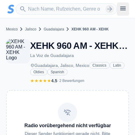
Zum Hauptinhalt springen
Sender suchen
menu
search
arrow_forward
chevron_right
chevron_right
chevron_right
Mexico
Jalisco
Guadalajara
XEHK 960 AM - XEHK
XEHK 960 AM - XEHK - AM 960 - Guadalajara, JA
La Voz de Guadalajara
place
Guadalajara, Jalisco, Mexico
Classics
Latin
Oldies
Spanish
star
star
star
star
star
4.5
· 2 Bewertungen
wifi_off
Radio vorübergehend nicht verfügbar
Dieser Sender funktioniert gerade nicht. Bitte