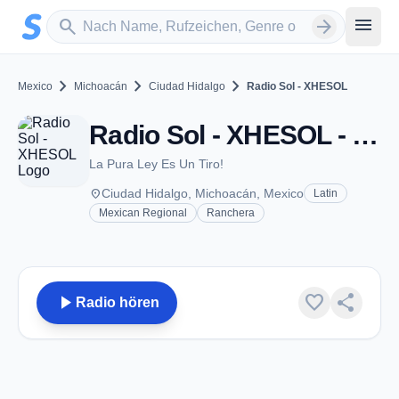
Zum Hauptinhalt springen
Sender suchen
menu
search
arrow_forward
chevron_right
chevron_right
chevron_right
Mexico
Michoacán
Ciudad Hidalgo
Radio Sol - XHESOL
Radio Sol - XHESOL - FM 103.9 - Ciudad Hidalgo, MC
La Pura Ley Es Un Tiro!
place
Ciudad Hidalgo, Michoacán, Mexico
Latin
Mexican Regional
Ranchera
play_arrow
favorite
share
Radio hören