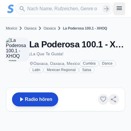
Zum Hauptinhalt springen
Sender suchen
menu
search
arrow_forward
chevron_right
chevron_right
chevron_right
Mexico
Oaxaca
Oaxaca
La Poderosa 100.1 - XHOQ
La Poderosa 100.1 - XHOQ - FM 100.1 - Oaxaca, OA
¡La Que Te Gusta!
place
Oaxaca, Oaxaca, Mexico
Cumbia
Dance
Latin
Mexican Regional
Salsa
play_arrow
favorite
share
Radio hören