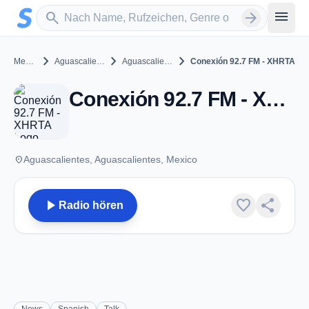
Zum Hauptinhalt springen
Sender suchen
menu
search
arrow_forward
chevron_right
chevron_right
chevron_right
Mexico
Aguascalientes
Aguascalientes
Conexión 92.7 FM - XHRTA
Conexión 92.7 FM - XHRTA - FM 92.7 - Aguascalientes, AG
place
Aguascalientes, Aguascalientes, Mexico
play_arrow
favorite
share
Radio hören