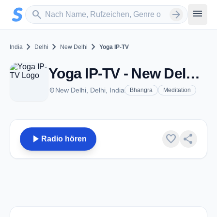
Zum Hauptinhalt springen
Sender suchen
menu
search
arrow_forward
chevron_right
chevron_right
chevron_right
India
Delhi
New Delhi
Yoga IP-TV
Yoga IP-TV - New Delhi, DL
place
New Delhi, Delhi, India
Bhangra
Meditation
play_arrow
favorite
share
Radio hören