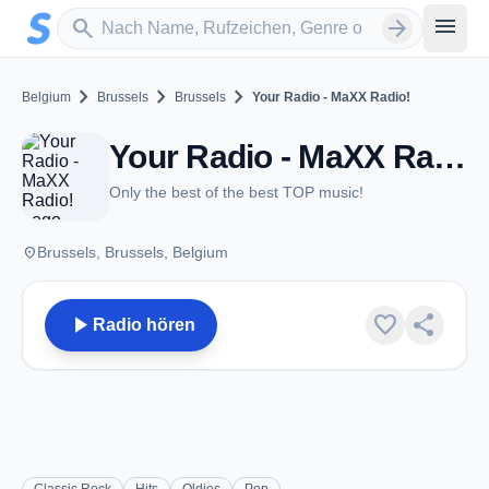
Zum Hauptinhalt springen
Sender suchen
menu
search
arrow_forward
chevron_right
chevron_right
chevron_right
Belgium
Brussels
Brussels
Your Radio - MaXX Radio!
Your Radio - MaXX Radio! - Brussels
Only the best of the best TOP music!
place
Brussels, Brussels, Belgium
play_arrow
favorite
share
Radio hören