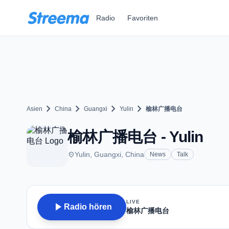
Zum Hauptinhalt springen
Radio
Favoriten
chevron_right
chevron_right
chevron_right
chevron_right
Asien
China
Guangxi
Yulin
榆林广播电台
榆林广播电台 - Yulin
place
Yulin, Guangxi, China
News
Talk
LIVE
play_arrow
Radio hören
榆林广播电台