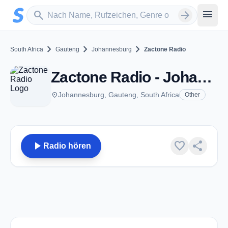
Zum Hauptinhalt springen
Sender suchen
menu
search
arrow_forward
chevron_right
chevron_right
chevron_right
South Africa
Gauteng
Johannesburg
Zactone Radio
Zactone Radio - Johannesburg
place
Johannesburg, Gauteng, South Africa
Other
play_arrow
favorite
share
Radio hören