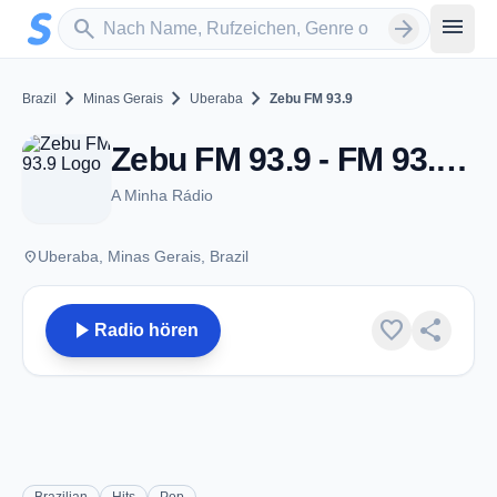
Zum Hauptinhalt springen
Sender suchen
menu
search
arrow_forward
chevron_right
chevron_right
chevron_right
Brazil
Minas Gerais
Uberaba
Zebu FM 93.9
Zebu FM 93.9 - FM 93.9 - Uberaba
A Minha Rádio
place
Uberaba, Minas Gerais, Brazil
play_arrow
favorite
share
Radio hören