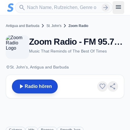
Zum Hauptinhalt springen
Sender suchen
menu
search
arrow_forward
chevron_right
chevron_right
Antigua and Barbuda
St. John's
Zoom Radio
Zoom Radio - FM 95.7 - St. John's
Music That Reminds of The Best Of Times
place
St. John's, Antigua and Barbuda
play_arrow
favorite
share
Radio hören