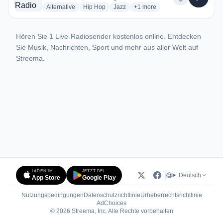
radio stations
radio stations
radio stations
more genres for CKDS Radio 
Alternative
Hip Hop
Jazz
+1
more
Hören Sie 1 Live-Radiosender kostenlos online. Entdecken
Sie Musik, Nachrichten, Sport und mehr aus aller Welt auf
Streema.
LADEN IM
JETZT BEI
Deutsch
App Store
Google Play
Nutzungsbedingungen
Datenschutzrichtlinie
Urheberrechtsrichtlinie
(öffnet in neuem Tab)
AdChoices
© 2026 Streema, Inc. Alle Rechte vorbehalten