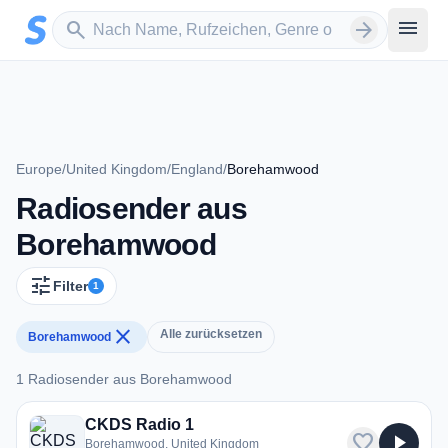
Zum Hauptinhalt springen
Sender suchen
menu
search
arrow_forward
Europe
/
United Kingdom
/
England
/
Borehamwood
Radiosender aus
Borehamwood
tune
Filter
1
close
Alle zurücksetzen
Borehamwood
1 Radiosender aus Borehamwood
1 Radiosender aus Borehamwood
CKDS Radio 1
favorite
play_arrow
Borehamwood, United Kingdom