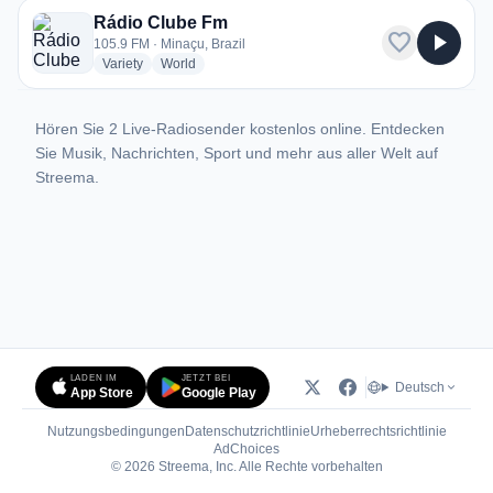
Rádio Clube Fm
favorite
play_arrow
105.9 FM · Minaçu, Brazil
radio stations
radio stations
Variety
World
Hören Sie 2 Live-Radiosender kostenlos online. Entdecken
Sie Musik, Nachrichten, Sport und mehr aus aller Welt auf
Streema.
LADEN IM
JETZT BEI
Deutsch
App Store
Google Play
Nutzungsbedingungen
Datenschutzrichtlinie
Urheberrechtsrichtlinie
(öffnet in neuem Tab)
AdChoices
© 2026 Streema, Inc. Alle Rechte vorbehalten