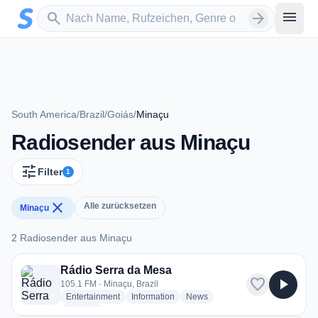
Zum Hauptinhalt springen
Sender suchen
menu
search
arrow_forward
South America
/
Brazil
/
Goiás
/
Minaçu
Radiosender aus Minaçu
tune
Filter
1
close
Alle zurücksetzen
Minaçu
2 Radiosender aus Minaçu
2 Radiosender aus Minaçu
Rádio Serra da Mesa
favorite
play_arrow
105.1 FM · Minaçu, Brazil
radio stations
radio stations
radio stations
Entertainment
Information
News
more genres for Rádio Serra da Mesa
+2
more