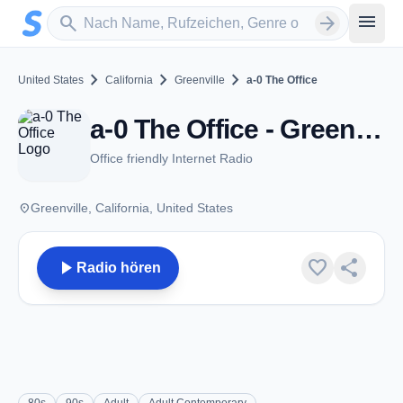
Zum Hauptinhalt springen
Sender suchen
menu
search
arrow_forward
chevron_right
chevron_right
chevron_right
United States
California
Greenville
a-0 The Office
a-0 The Office - Greenville, CA
Office friendly Internet Radio
place
Greenville, California, United States
play_arrow
favorite
share
Radio hören