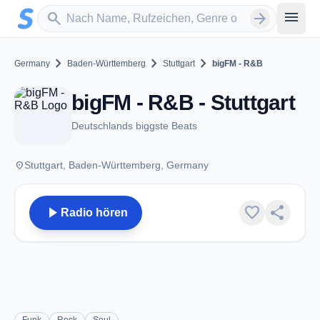
Zum Hauptinhalt springen
Sender suchen
menu
search
arrow_forward
chevron_right
chevron_right
chevron_right
Germany
Baden-Württemberg
Stuttgart
bigFM - R&B
bigFM - R&B - Stuttgart
Deutschlands biggste Beats
place
Stuttgart, Baden-Württemberg, Germany
play_arrow
favorite
share
Radio hören