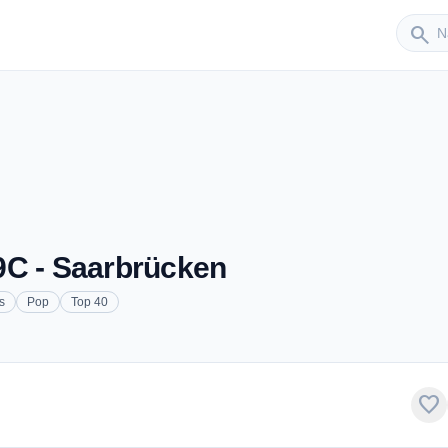
Sender
search
9C - Saarbrücken
s
Pop
Top 40
favorite