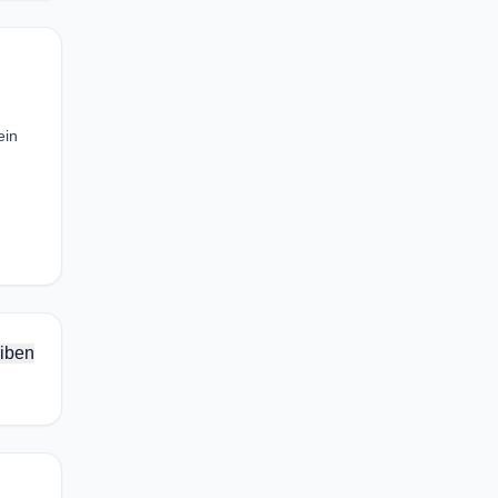
ein
iben