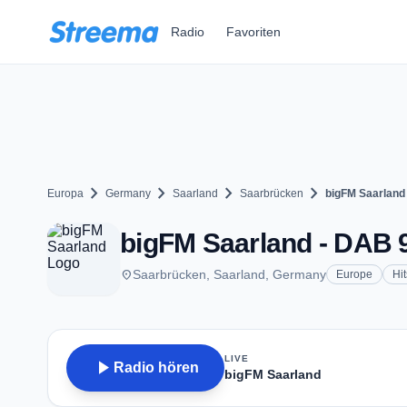
Zum Hauptinhalt springen
Radio
Favoriten
chevron_right
chevron_right
chevron_right
chevron_right
Europa
Germany
Saarland
Saarbrücken
bigFM Saarland
bigFM Saarland - DAB 
place
Saarbrücken, Saarland, Germany
Europe
Hit
LIVE
play_arrow
Radio hören
bigFM Saarland