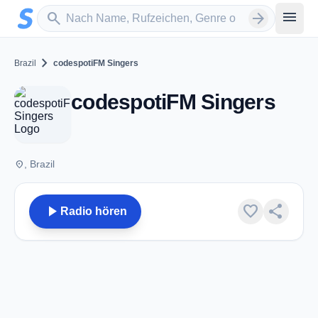
Zum Hauptinhalt springen
Sender suchen
menu
search
arrow_forward
chevron_right
Brazil
codespotiFM Singers
codespotiFM Singers
place
, Brazil
play_arrow
favorite
share
Radio hören