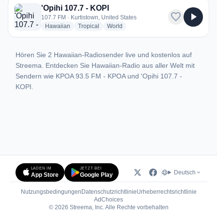
'Opihi 107.7 - KOPI
favorite
play_arrow
107.7 FM · Kurtistown, United States
radio stations
radio stations
radio stations
Hawaiian
Tropical
World
Hören Sie 2 Hawaiian-Radiosender live und kostenlos auf
Streema. Entdecken Sie Hawaiian-Radio aus aller Welt mit
Sendern wie KPOA 93.5 FM - KPOA und 'Opihi 107.7 -
KOPI.
LADEN IM
JETZT BEI
Deutsch
App Store
Google Play
Nutzungsbedingungen
Datenschutzrichtlinie
Urheberrechtsrichtlinie
(öffnet in neuem Tab)
AdChoices
© 2026 Streema, Inc. Alle Rechte vorbehalten