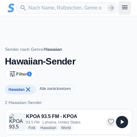
Zum Hauptinhalt springen
Sender suchen
menu
search
arrow_forward
Sender nach Genre
/
Hawaiian
Hawaiian-Sender
tune
Filter
1
close
Alle zurücksetzen
Hawaiian
2 Hawaiian-Sender
2 Hawaiian-Sender
KPOA 93.5 FM - KPOA
favorite
play_arrow
93.5 FM · Lahaina, United States
radio stations
radio stations
radio stations
Folk
Hawaiian
World