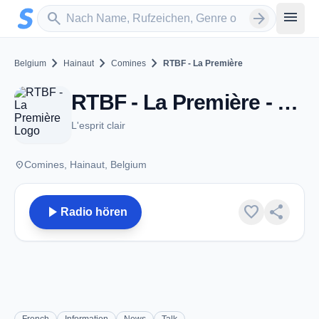
Zum Hauptinhalt springen
Sender suchen
menu
search
arrow_forward
chevron_right
chevron_right
chevron_right
Belgium
Hainaut
Comines
RTBF - La Première
RTBF - La Première - FM 94.1 - Comines
L'esprit clair
place
Comines, Hainaut, Belgium
play_arrow
favorite
share
Radio hören