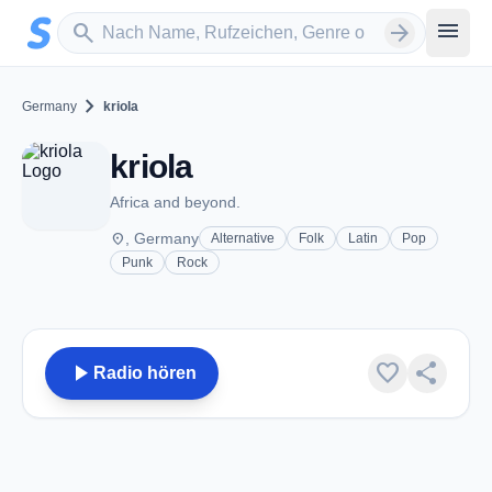
Zum Hauptinhalt springen
Sender suchen
menu
search
arrow_forward
chevron_right
Germany
kriola
kriola
Africa and beyond.
place
, Germany
Alternative
Folk
Latin
Pop
Punk
Rock
play_arrow
favorite
share
Radio hören