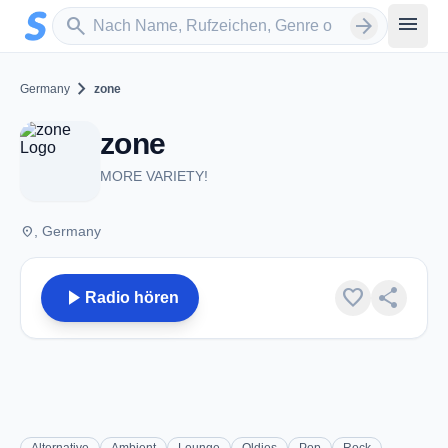
Zum Hauptinhalt springen
Sender suchen
menu
search
arrow_forward
chevron_right
Germany
zone
zone
MORE VARIETY!
place
, Germany
play_arrow
favorite
share
Radio hören