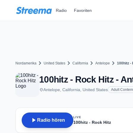
Zum Hauptinhalt springen
Radio
Favoriten
chevron_right
chevron_right
chevron_right
chevron_right
Nordamerika
United States
California
Antelope
100hitz -
100hitz - Rock Hitz - A
place
Antelope, California, United States
Adult Contem
LIVE
play_arrow
Radio hören
100hitz - Rock Hitz