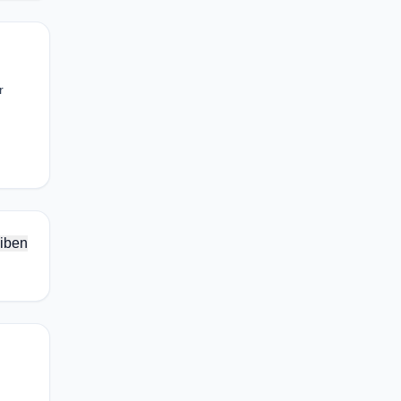
r
iben