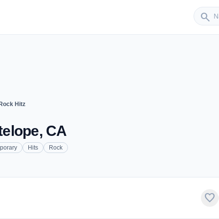
Sender
search
 Rock Hitz
ntelope, CA
porary
Hits
Rock
favorite