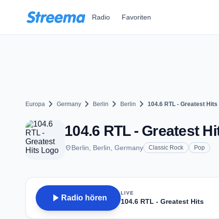
Zum Hauptinhalt springen
Radio
Favoriten
chevron_right
chevron_right
chevron_right
chevron_right
Europa
Germany
Berlin
Berlin
104.6 RTL - Greatest Hits
104.6 RTL - Greatest Hit
place
Berlin, Berlin, Germany
Classic Rock
Pop
LIVE
play_arrow
Radio hören
104.6 RTL - Greatest Hits