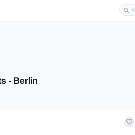
Sender
search
s - Berlin
favorite