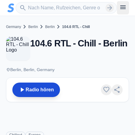
Zum Hauptinhalt springen
Sender suchen
menu
search
arrow_forward
chevron_right
chevron_right
chevron_right
Germany
Berlin
Berlin
104.6 RTL - Chill
104.6 RTL - Chill - Berlin
place
Berlin, Berlin, Germany
play_arrow
favorite
share
Radio hören