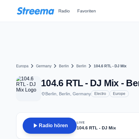
Zum Hauptinhalt springen
Radio
Favoriten
chevron_right
chevron_right
chevron_right
chevron_right
Europa
Germany
Berlin
Berlin
104.6 RTL - DJ Mix
104.6 RTL - DJ Mix - Ber
place
Berlin, Berlin, Germany
Electro
Europe
LIVE
play_arrow
Radio hören
104.6 RTL - DJ Mix