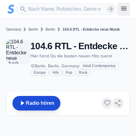
Zum Hauptinhalt springen
Sender suchen
menu
search
arrow_forward
chevron_right
chevron_right
chevron_right
Germany
Berlin
Berlin
104.6 RTL - Entdecke neue Musik
104.6 RTL - Entdecke neue Musik - Berlin
Hier hörst Du die besten neuen Hits zuerst
place
Berlin, Berlin, Germany
Adult Contemporary
Europe
Hits
Pop
Rock
play_arrow
favorite
share
Radio hören