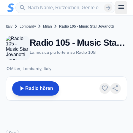
Zum Hauptinhalt springen
Sender suchen
menu
search
arrow_forward
chevron_right
chevron_right
chevron_right
Italy
Lombardy
Milan
Radio 105 - Music Star Jovanotti
Radio 105 - Music Star Jovanotti - Milan
La musica più forte è su Radio 105!
place
Milan, Lombardy, Italy
play_arrow
favorite
share
Radio hören