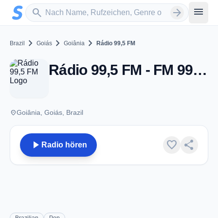
Zum Hauptinhalt springen
Sender suchen
menu
search
arrow_forward
chevron_right
chevron_right
chevron_right
Brazil
Goiás
Goiânia
Rádio 99,5 FM
Rádio 99,5 FM - FM 99.5 - Goiânia
place
Goiânia, Goiás, Brazil
play_arrow
favorite
share
Radio hören