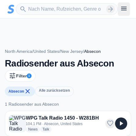
Zum Hauptinhalt springen
Sender suchen
menu
search
arrow_forward
North America
/
United States
/
New Jersey
/
Absecon
Radiosender aus Absecon
tune
Filter
1
close
Alle zurücksetzen
Absecon
1 Radiosender aus Absecon
1 Radiosender aus Absecon
WPG Talk Radio 1450 - W281BH
favorite
play_arrow
104.1 FM · Absecon, United States
radio stations
radio stations
News
Talk