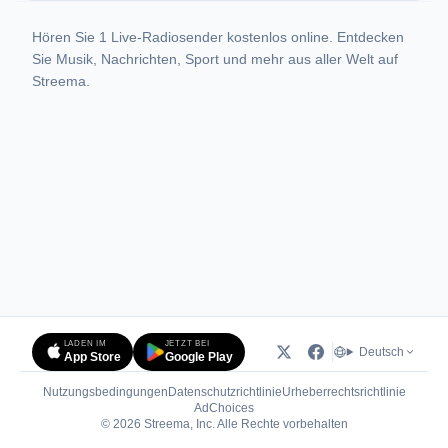
Hören Sie 1 Live-Radiosender kostenlos online. Entdecken
Sie Musik, Nachrichten, Sport und mehr aus aller Welt auf
Streema.
LADEN IM
JETZT BEI
Deutsch
App Store
Google Play
Nutzungsbedingungen
Datenschutzrichtlinie
Urheberrechtsrichtlinie
(öffnet in neuem Tab)
AdChoices
© 2026 Streema, Inc. Alle Rechte vorbehalten