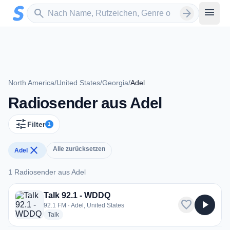
Zum Hauptinhalt springen
Sender suchen
menu
search
arrow_forward
North America
/
United States
/
Georgia
/
Adel
Radiosender aus Adel
tune
Filter
1
close
Alle zurücksetzen
Adel
1 Radiosender aus Adel
1 Radiosender aus Adel
Talk 92.1 - WDDQ
favorite
play_arrow
92.1 FM · Adel, United States
radio stations
Talk