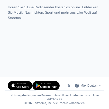
Hören Sie 1 Live-Radiosender kostenlos online. Entdecken
Sie Musik, Nachrichten, Sport und mehr aus aller Welt auf
Streema.
LADEN IM
JETZT BEI
Deutsch
App Store
Google Play
Nutzungsbedingungen
Datenschutzrichtlinie
Urheberrechtsrichtlinie
(öffnet in neuem Tab)
AdChoices
© 2026 Streema, Inc. Alle Rechte vorbehalten