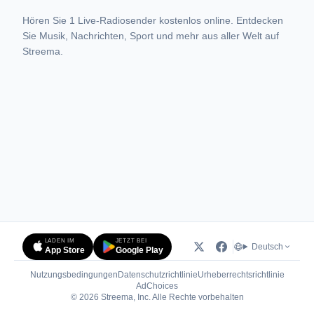
Hören Sie 1 Live-Radiosender kostenlos online. Entdecken
Sie Musik, Nachrichten, Sport und mehr aus aller Welt auf
Streema.
LADEN IM
JETZT BEI
Deutsch
App Store
Google Play
Nutzungsbedingungen
Datenschutzrichtlinie
Urheberrechtsrichtlinie
(öffnet in neuem Tab)
AdChoices
© 2026 Streema, Inc. Alle Rechte vorbehalten