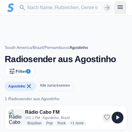
Zum Hauptinhalt springen
Sender suchen
menu
search
arrow_forward
South America
/
Brazil
/
Pernambuco
/
Agostinho
Radiosender aus Agostinho
tune
Filter
1
close
Alle zurücksetzen
Agostinho
1 Radiosender aus Agostinho
1 Radiosender aus Agostinho
Rádio Cabo FM
favorite
play_arrow
101.1 FM · Agostinho, Brazil
radio stations
radio stations
radio stations
more genres for Rádio Cabo FM
Brazilian
Pop
Rock
+1
more