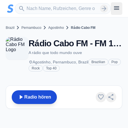
Zum Hauptinhalt springen
Sender suchen
menu
search
arrow_forward
chevron_right
chevron_right
chevron_right
Brazil
Pernambuco
Agostinho
Rádio Cabo FM
Rádio Cabo FM - FM 101.1 - Agostinho
A rádio que todo mundo ouve
place
Agostinho, Pernambuco, Brazil
Brazilian
Pop
Rock
Top 40
play_arrow
favorite
share
Radio hören