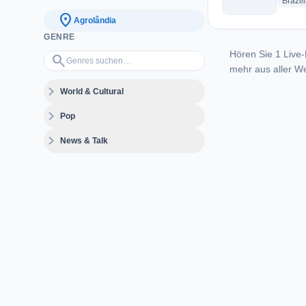
Brazil
location_on
Agrolândia
GENRE
Hören Sie 1 Live-
Genres suchen…
search
mehr aus aller We
expand_more
World & Cultural
expand_more
Pop
expand_more
News & Talk