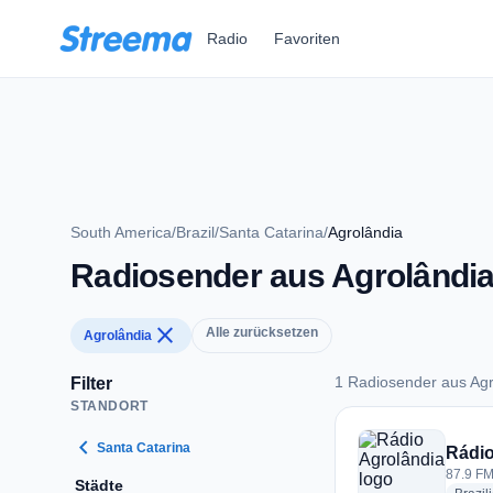
Zum Hauptinhalt springen
Radio
Favoriten
South America
/
Brazil
/
Santa Catarina
/
Agrolândia
Radiosender aus Agrolândi
close
Alle zurücksetzen
Agrolândia
1 Radiosender aus Agr
Filter
STANDORT
1 Radiosender aus 
chevron_left
Santa Catarina
Rádio
87.9 FM 
Städte