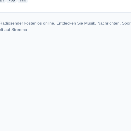
radio stations
radio stations
radio stations
ian
Pop
Talk
Radiosender kostenlos online. Entdecken Sie Musik, Nachrichten, Spor
lt auf Streema.