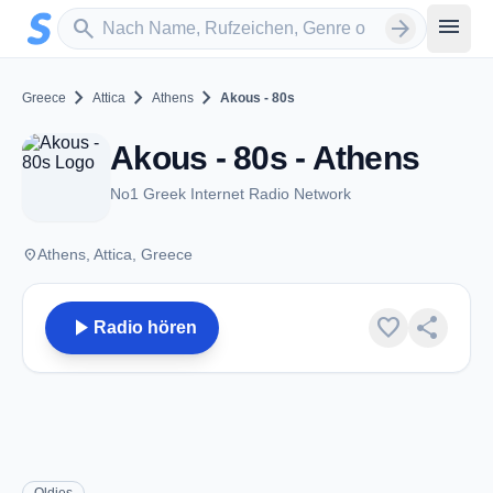
Zum Hauptinhalt springen
Sender suchen
menu
search
arrow_forward
chevron_right
chevron_right
chevron_right
Greece
Attica
Athens
Akous - 80s
Akous - 80s - Athens
No1 Greek Internet Radio Network
place
Athens, Attica, Greece
play_arrow
favorite
share
Radio hören