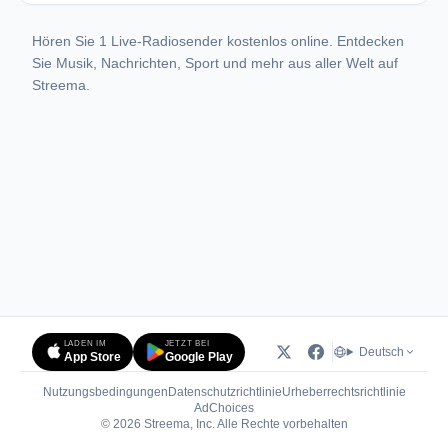
Hören Sie 1 Live-Radiosender kostenlos online. Entdecken
Sie Musik, Nachrichten, Sport und mehr aus aller Welt auf
Streema.
LADEN IM
JETZT BEI
Deutsch
App Store
Google Play
Nutzungsbedingungen
Datenschutzrichtlinie
Urheberrechtsrichtlinie
(öffnet in neuem Tab)
AdChoices
© 2026 Streema, Inc. Alle Rechte vorbehalten