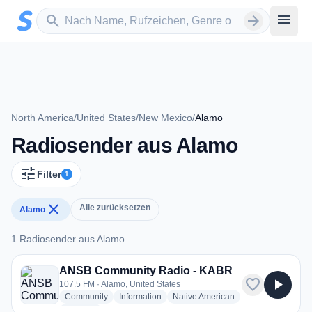
Zum Hauptinhalt springen
Sender suchen
menu
search
arrow_forward
North America
/
United States
/
New Mexico
/
Alamo
Radiosender aus Alamo
tune
Filter
1
close
Alle zurücksetzen
Alamo
1 Radiosender aus Alamo
1 Radiosender aus Alamo
ANSB Community Radio - KABR
favorite
play_arrow
107.5 FM · Alamo, United States
radio stations
radio stations
radio stations
Community
Information
Native American
more genres for ANSB Community Radio - KABR
+2
more