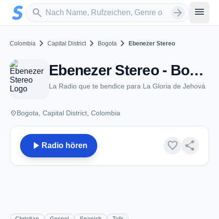
Zum Hauptinhalt springen
Sender suchen
menu
search
arrow_forward
chevron_right
chevron_right
chevron_right
Colombia
Capital District
Bogota
Ebenezer Stereo
Ebenezer Stereo - Bogota
La Radio que te bendice para La Gloria de Jehová
place
Bogota, Capital District, Colombia
play_arrow
favorite
share
Radio hören