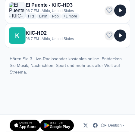
El Puente - KIIC-HD3
favorite
play_arrow
96.7 FM · Albia, United States
radio stations
radio stations
radio stations
more genres for El Puente - KIIC-HD3
Hits
Latin
Pop
+1
more
KIIC-HD2
favorite
play_arrow
K
96.7 FM · Albia, United States
Hören Sie 3 Live-Radiosender kostenlos online. Entdecken
Sie Musik, Nachrichten, Sport und mehr aus aller Welt auf
Streema.
LADEN IM
JETZT BEI
Deutsch
App Store
Google Play