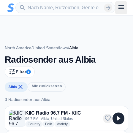
Zum Hauptinhalt springen
Sender suchen
menu
search
arrow_forward
North America
/
United States
/
Iowa
/
Albia
Radiosender aus Albia
tune
Filter
1
close
Alle zurücksetzen
Albia
3 Radiosender aus Albia
3 Radiosender aus Albia
KIIC Radio 96.7 FM - KIIC
favorite
play_arrow
96.7 FM · Albia, United States
radio stations
radio stations
radio stations
Country
Folk
Variety