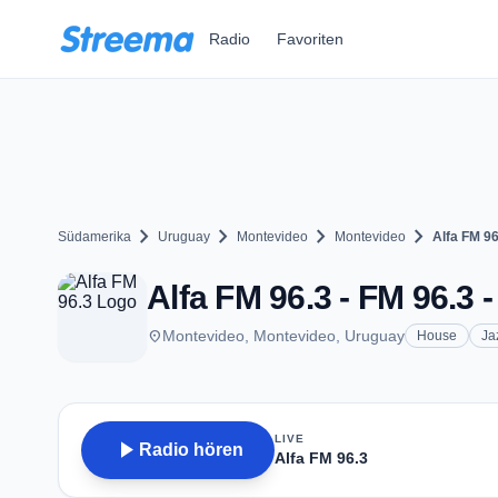
Zum Hauptinhalt springen
Radio
Favoriten
chevron_right
chevron_right
chevron_right
chevron_right
Südamerika
Uruguay
Montevideo
Montevideo
Alfa FM 96
Alfa FM 96.3 - FM 96.3 
place
Montevideo, Montevideo, Uruguay
House
Ja
LIVE
play_arrow
Radio hören
Alfa FM 96.3