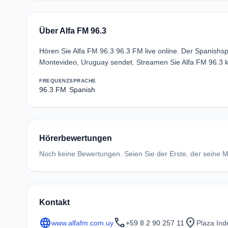
Über Alfa FM 96.3
Hören Sie Alfa FM 96.3 96.3 FM live online. Der Spanish
Montevideo, Uruguay sendet. Streamen Sie Alfa FM 96.3 k
FREQUENZ
SPRACHE
96.3 FM
Spanish
Hörerbewertungen
Noch keine Bewertungen. Seien Sie der Erste, der seine Me
Kontakt
language
call
location_on
www.alfafm.com.uy
+59 8 2 90 257 11
Plaza Ind