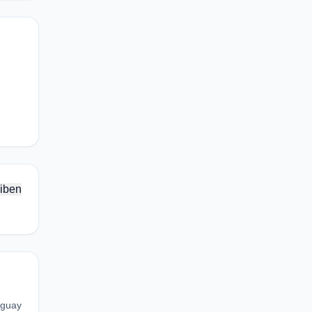
iben
uguay