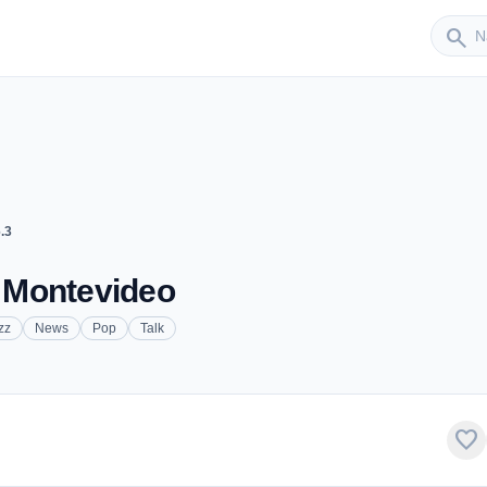
Sender
search
.3
- Montevideo
zz
News
Pop
Talk
favorite