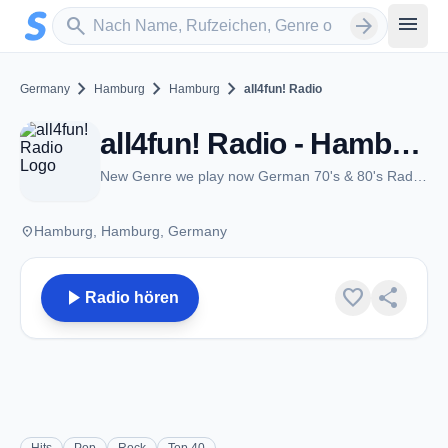
Zum Hauptinhalt springen
Sender suchen
menu
search
arrow_forward
chevron_right
chevron_right
chevron_right
Germany
Hamburg
Hamburg
all4fun! Radio
all4fun! Radio - Hamburg
New Genre we play now German 70's & 80's Radio Hits
place
Hamburg, Hamburg, Germany
play_arrow
favorite
share
Radio hören