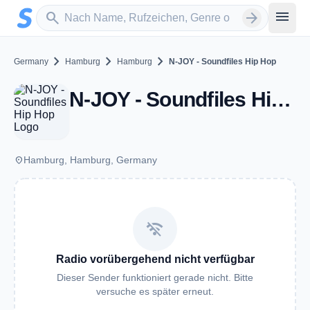
Zum Hauptinhalt springen
Sender suchen
menu
search
arrow_forward
chevron_right
chevron_right
chevron_right
Germany
Hamburg
Hamburg
N-JOY - Soundfiles Hip Hop
N-JOY - Soundfiles Hip Hop - Hamburg
place
Hamburg, Hamburg, Germany
wifi_off
Radio vorübergehend nicht verfügbar
Dieser Sender funktioniert gerade nicht. Bitte
versuche es später erneut.