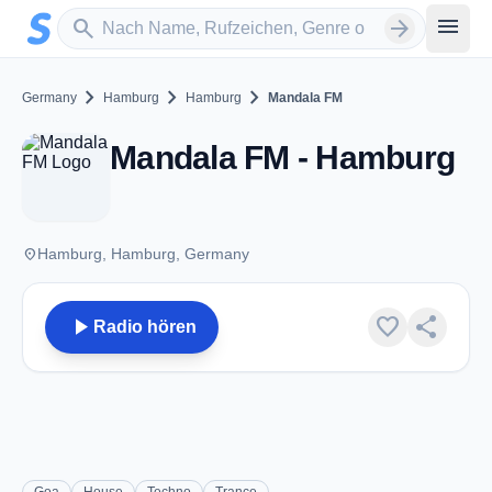
Zum Hauptinhalt springen
Sender suchen
menu
search
arrow_forward
chevron_right
chevron_right
chevron_right
Germany
Hamburg
Hamburg
Mandala FM
Mandala FM - Hamburg
place
Hamburg, Hamburg, Germany
play_arrow
favorite
share
Radio hören