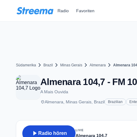
Zum Hauptinhalt springen
Radio
Favoriten
chevron_right
chevron_right
chevron_right
chevron_right
Südamerika
Brazil
Minas Gerais
Almenara
Almenara 104
Almenara 104,7 - FM 10
A Mais Ouvida
place
Almenara, Minas Gerais, Brazil
Brazilian
Ente
LIVE
play_arrow
Radio hören
Almenara 104,7