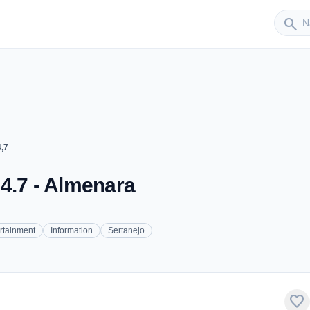
Sender
search
,7
4.7 - Almenara
rtainment
Information
Sertanejo
favorite