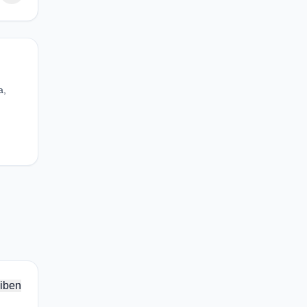
a,
iben