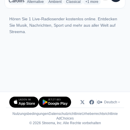
radio stations
radio stations
radio stations
more genres for Rádio Ca
Alternative
Ambient
Classical
+1
more
Hören Sie 1 Live-Radiosender kostenlos online. Entdecken
Sie Musik, Nachrichten, Sport und mehr aus aller Welt auf
Streema.
LADEN IM
JETZT BEI
Deutsch
App Store
Google Play
Nutzungsbedingungen
Datenschutzrichtlinie
Urheberrechtsrichtlinie
(öffnet in neuem Tab)
AdChoices
© 2026 Streema, Inc. Alle Rechte vorbehalten