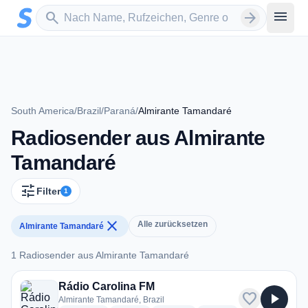
Zum Hauptinhalt springen
Sender suchen
menu
search
arrow_forward
South America
/
Brazil
/
Paraná
/
Almirante Tamandaré
Radiosender aus Almirante
Tamandaré
tune
Filter
1
close
Alle zurücksetzen
Almirante Tamandaré
1 Radiosender aus Almirante Tamandaré
1 Radiosender aus Almirante Tamandaré
Rádio Carolina FM
favorite
play_arrow
Almirante Tamandaré, Brazil