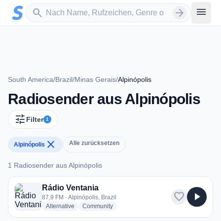
Zum Hauptinhalt springen
Sender suchen
menu
search
arrow_forward
South America
/
Brazil
/
Minas Gerais
/
Alpinópolis
Radiosender aus Alpinópolis
tune
Filter
1
close
Alle zurücksetzen
Alpinópolis
1 Radiosender aus Alpinópolis
1 Radiosender aus Alpinópolis
Rádio Ventania
favorite
play_arrow
87,9 FM · Alpinópolis, Brazil
radio stations
radio stations
Alternative
Community