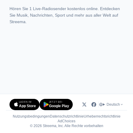
Hören Sie 1 Live-Radiosender kostenlos online. Entdecken
Sie Musik, Nachrichten, Sport und mehr aus aller Welt auf
Streema.
LADEN IM
JETZT BEI
Deutsch
App Store
Google Play
Nutzungsbedingungen
Datenschutzrichtlinie
Urheberrechtsrichtlinie
(öffnet in neuem Tab)
AdChoices
© 2026 Streema, Inc. Alle Rechte vorbehalten