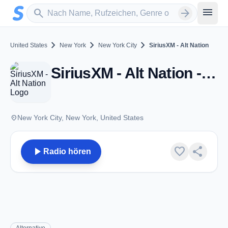
Zum Hauptinhalt springen
Sender suchen
menu
search
arrow_forward
chevron_right
chevron_right
chevron_right
United States
New York
New York City
SiriusXM - Alt Nation
SiriusXM - Alt Nation - DAB SiriusXM - New York City, NY
place
New York City, New York, United States
play_arrow
favorite
share
Radio hören