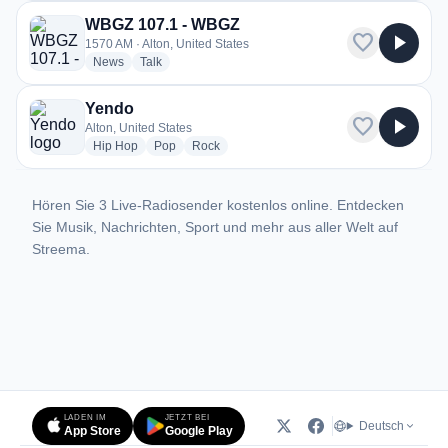
WBGZ 107.1 - WBGZ
favorite
play_arrow
1570 AM · Alton, United States
radio stations
radio stations
News
Talk
Yendo
favorite
play_arrow
Alton, United States
radio stations
radio stations
radio stations
Hip Hop
Pop
Rock
Hören Sie 3 Live-Radiosender kostenlos online. Entdecken
Sie Musik, Nachrichten, Sport und mehr aus aller Welt auf
Streema.
LADEN IM
JETZT BEI
Deutsch
App Store
Google Play