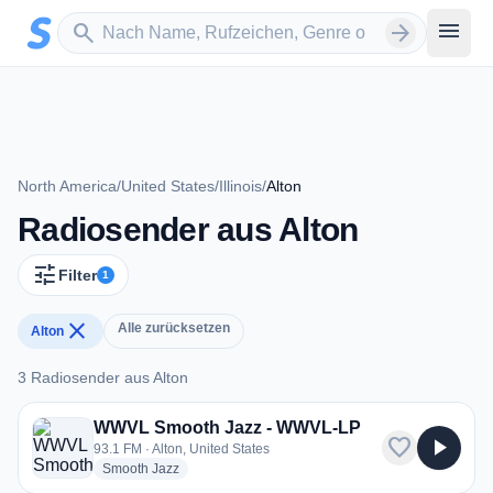
Zum Hauptinhalt springen
Sender suchen
menu
search
arrow_forward
North America
/
United States
/
Illinois
/
Alton
Radiosender aus Alton
tune
Filter
1
close
Alle zurücksetzen
Alton
3 Radiosender aus Alton
3 Radiosender aus Alton
WWVL Smooth Jazz - WWVL-LP
favorite
play_arrow
93.1 FM · Alton, United States
radio stations
Smooth Jazz