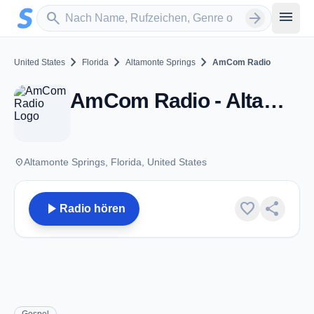
Zum Hauptinhalt springen
Sender suchen
menu
search
arrow_forward
chevron_right
chevron_right
chevron_right
United States
Florida
Altamonte Springs
AmCom Radio
AmCom Radio - Altamonte Springs, FL
place
Altamonte Springs, Florida, United States
play_arrow
favorite
share
Radio hören